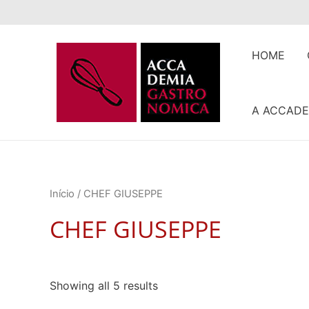
Ir
para
o
HOME
conteúdo
A ACCADE
Início
/ CHEF GIUSEPPE
CHEF GIUSEPPE
Showing all 5 results