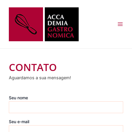
Ir
Main
para
Men
o
conteúdo
CONTATO
Aguardamos a sua mensagem!
Seu nome
Seu e-mail