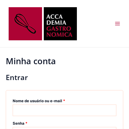
Ir
Obrigatório
Obrigatório
Main
para
Men
o
conteúdo
Minha conta
Entrar
Nome de usuário ou e-mail
*
Senha
*