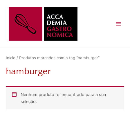
Ir
Main
para
Men
o
conteúdo
Início
/ Produtos marcados com a tag “hamburger”
hamburger
Nenhum produto foi encontrado para a sua
seleção.