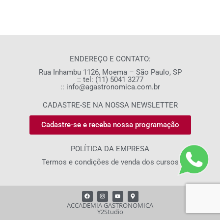
ENDEREÇO E CONTATO:
Rua Inhambu 1126, Moema – São Paulo, SP
:: tel: (11) 5041 3277
:: info@agastronomica.com.br
CADASTRE-SE NA NOSSA NEWSLETTER
Cadastre-se e receba nossa programação
POLÍTICA DA EMPRESA
Termos e condições de venda dos cursos
F
I
Y
M
a
n
o
a
c
s
u
p
ACCADEMIA GASTRONOMICA
e
t
t
-
Y2Studio
b
a
u
m
o
g
b
a