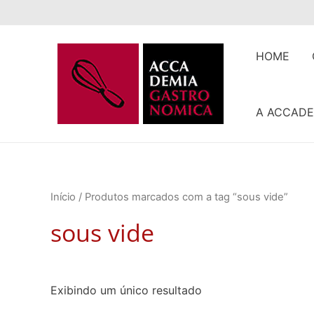
Ir
para
o
HOME
conteúdo
A ACCADE
Início
/ Produtos marcados com a tag “sous vide”
sous vide
Exibindo um único resultado