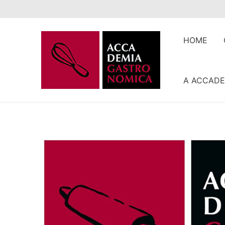
Ir
para
o
HOME
conteúdo
A ACCADE