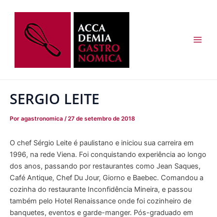
Ir
Post
Main
para
navigation
Men
o
conteúdo
SERGIO LEITE
Por
agastronomica
/
27 de setembro de 2018
O chef Sérgio Leite é paulistano e iniciou sua carreira em
1996, na rede Viena. Foi conquistando experiência ao longo
dos anos, passando por restaurantes como Jean Saques,
Café Antique, Chef Du Jour, Giorno e Baebec. Comandou a
cozinha do restaurante Inconfidência Mineira, e passou
também pelo Hotel Renaissance onde foi cozinheiro de
banquetes, eventos e garde-manger. Pós-graduado em